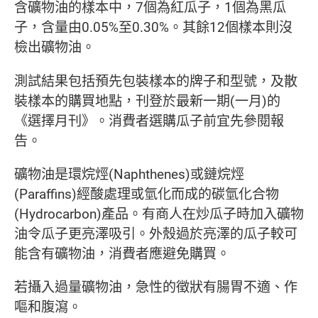
含礦物油的樣本中，7個為紅瓜子，1個為黑瓜
子，含量由0.05%至0.30%。其餘12個樣本則沒
檢出礦物油。
測試結果包括預先包裝樣本的牌子和型號，及散
裝樣本的購買地點，刊登於最新一期(一月)的
《選擇月刊》。消費者選購瓜子前宜先參閱報
告。
礦物油是環烷烴(Naphthenes)或鏈烷烴
(Paraffins)經酸處理或氫化而成的碳氫化合物
(Hydrocarbon)產品。有商人在炒瓜子時加入礦物
油令瓜子更亮澤吸引。外殼過於亮澤的瓜子較可
能含有礦物油，消費者應避免購買。
若攝入過量礦物油，急性的徵狀有腸胃不適、作
嘔和腹瀉。