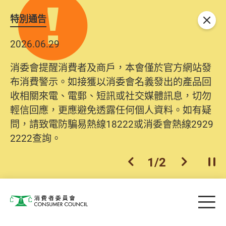
特別通告
關閉
2026.06.29
消委會提醒消費者及商戶，本會僅於官方網站發
布消費警示。如接獲以消委會名義發出的產品回
收相關來電、電郵、短訊或社交媒體訊息，切勿
輕信回應，更應避免透露任何個人資料。如有疑
問，請致電防騙易熱線18222或消委會熱線2929
2222查詢。
1
/
2
上一個
下一個
開
Skip to main content
目
消費者委員會