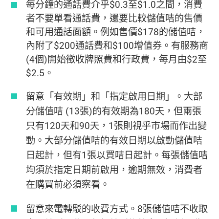
每分鐘的通話費介乎$0.3至$1.0之間，消費
者不要單看通話費，還要比較儲值咭的售價
和可用通話面額。例如售價$178的儲值咭，
內附了$200通話費和$100增值券。有服務商
(4個)開始徵收牌照費和行政費，每月由$2至
$2.5。
留意「有效期」和「指定啟用日期」。大部
分儲值咭 (13張)的有效期為180天，但兩張
只有120天和90天，1張則視乎巿場而作出變
動。大部分儲值咭的有效日期以啟動儲值咭
日起計，但有1張以買咭日起計。每張儲值咭
均須於指定日期前啟用，逾期無效，消費者
在購買前必須察看。
留意來電轉駁的收費方式。8張儲值咭不收取