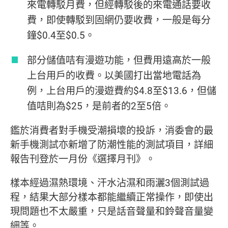
來電轉駁月費，但經轉駁後的來電通話要收
費，即使轉駁到固網仍要收費，一般是每分
鐘$0.4至$0.5。
部分儲值咭有漫遊功能，但費用遠高於一般
上台用戶的收費。以美國打出當地電話為
例，上台用戶的漫遊費約$4.8至$13.6，但儲
值咭則為$25，是前者的2至5倍。
鑑於消費者對手機受潮損壞的投訴，消委會的最
新手機測試亦新增了防潮性能的測試項目，詳細
報告刊登於一月份《選擇月刊》。
樣本經過濕熱環境、汗水沾濕和雨灑3個測試過
程，結果大部分樣本都能繼續正常操作，即使出
現問題也不太嚴重，只是話音聲量和鈴聲音量變
細等。