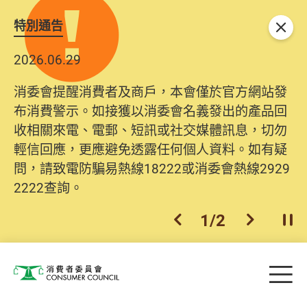
特別通告
關閉
2026.06.29
消委會提醒消費者及商戶，本會僅於官方網站發
布消費警示。如接獲以消委會名義發出的產品回
收相關來電、電郵、短訊或社交媒體訊息，切勿
輕信回應，更應避免透露任何個人資料。如有疑
問，請致電防騙易熱線18222或消委會熱線2929
2222查詢。
1
/
2
上一個
下一個
開
Skip to main content
目
消費者委員會