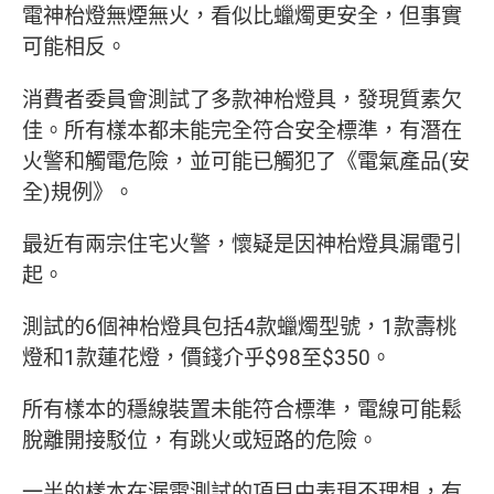
電神枱燈無煙無火，看似比蠟燭更安全，但事實
可能相反。
消費者委員會測試了多款神枱燈具，發現質素欠
佳。所有樣本都未能完全符合安全標準，有潛在
火警和觸電危險，並可能已觸犯了《電氣產品(安
全)規例》。
最近有兩宗住宅火警，懷疑是因神枱燈具漏電引
起。
測試的6個神枱燈具包括4款蠟燭型號，1款壽桃
燈和1款蓮花燈，價錢介乎$98至$350。
所有樣本的穩線裝置未能符合標準，電線可能鬆
脫離開接駁位，有跳火或短路的危險。
一半的樣本在漏電測試的項目中表現不理想，有