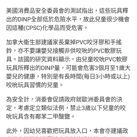
美國消費品安全委員會的測試指出，這些玩具釋
出的DINP全部低於危險水平，故此兒童很少機會
因這種(CPSC)化學品而受危害。
加拿大衞生部建議家長棄掉PVC咬牙膠和手搖
鈴，亦不要讓嬰兒接觸非供咬吮的PVC軟膠玩
具。該國的研究資料顯示，由兒童咬吮PVC軟膠
玩具所釋出的DINP量，可能會危害3個月至1歲大
嬰兒的健康，特別是有長時間(每日3小時或以上)
咬吮玩具習慣的兒童。
為安全計，消委會促請政府就歐洲委員會的決
定，考慮定立類似法例，禁止3歲以下兒童的咬
吮玩具含有鄰苯二甲酸鹽。
此外，因幼兒喜歡把玩具放入口，本會亦建議政