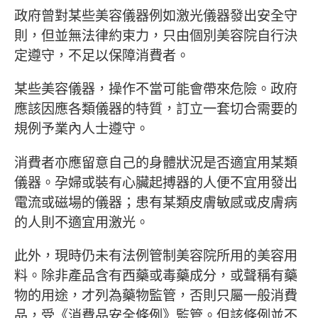
政府曾對某些美容儀器例如激光儀器發出安全守
則，但並無法律約束力，只由個別美容院自行決
定遵守，不足以保障消費者。
某些美容儀器，操作不當可能會帶來危險。政府
應該因應各類儀器的特質，訂立一套切合需要的
規例予業內人士遵守。
消費者亦應留意自己的身體狀況是否適宜用某類
儀器。孕婦或裝有心臟起搏器的人便不宜用發出
電流或磁場的儀器；患有某類皮膚敏感或皮膚病
的人則不適宜用激光。
此外，現時仍未有法例管制美容院所用的美容用
料。除非產品含有西藥或毒藥成分，或聲稱有藥
物的用途，才列為藥物監管，否則只屬一般消費
品，受《消費品安全條例》監管。但該條例並不