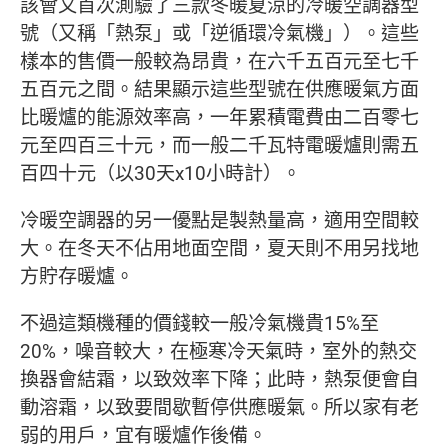
該會又首次測驗了三款冬暖夏涼的冷暖空調器型
號（又稱「熱泵」或「逆循環冷氣機」）。這些
樣本的售價一般較為昂貴，在六千五百元至七千
五百元之間。結果顯示這些型號在供應暖氣方面
比暖爐的能源效率高，一年累積電費由二百零七
元至四百三十元，而一般二千瓦特電暖爐則需五
百四十元（以30天x10小時計）。
冷暖空調器的另一優點是製熱量高，適用空間較
大。在冬天不佔用地面空間，夏天則不用另找地
方貯存暖爐。
不過這類機種的價錢較一般冷氣機貴15%至
20%，噪音較大，在極寒冷天氣時，室外的熱交
換器會結霜，以致效率下降；此時，熱泵便會自
動溶霜，以致要間歇暫停供應暖氣。所以家有老
弱的用戶，宜有暖爐作後備。