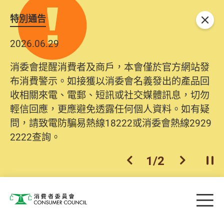
特別通告
關閉
2026.06.29
消委會提醒消費者及商戶，本會僅於官方網站發
布消費警示。如接獲以消委會名義發出的產品回
收相關來電、電郵、短訊或社交媒體訊息，切勿
輕信回應，更應避免透露任何個人資料。如有疑
問，請致電防騙易熱線18222或消委會熱線2929
2222查詢。
1
/
2
上一個
下一個
開
Skip to main content
目
消費者委員會