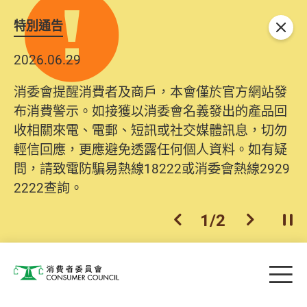
特別通告
關閉
2026.06.29
消委會提醒消費者及商戶，本會僅於官方網站發
布消費警示。如接獲以消委會名義發出的產品回
收相關來電、電郵、短訊或社交媒體訊息，切勿
輕信回應，更應避免透露任何個人資料。如有疑
問，請致電防騙易熱線18222或消委會熱線2929
2222查詢。
1
/
2
上一個
下一個
開
Skip to main content
目
消費者委員會