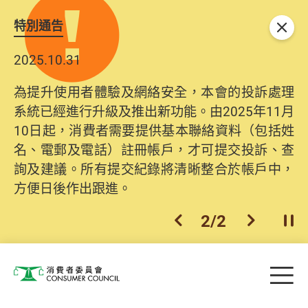
特別通告
關閉
2025.10.31
2026.06.29
為提升使用者體驗及網絡安全，本會的投訴處理
消委會提醒消費者及商戶，本會僅於官方網站發
系統已經進行升級及推出新功能。由2025年11月
布消費警示。如接獲以消委會名義發出的產品回
10日起，消費者需要提供基本聯絡資料（包括姓
收相關來電、電郵、短訊或社交媒體訊息，切勿
名、電郵及電話）註冊帳戶，才可提交投訴、查
輕信回應，更應避免透露任何個人資料。如有疑
詢及建議。所有提交紀錄將清晰整合於帳戶中，
問，請致電防騙易熱線18222或消委會熱線2929
方便日後作出跟進。
2222查詢。
1
/
2
上一個
下一個
開
Skip to main content
目
消費者委員會