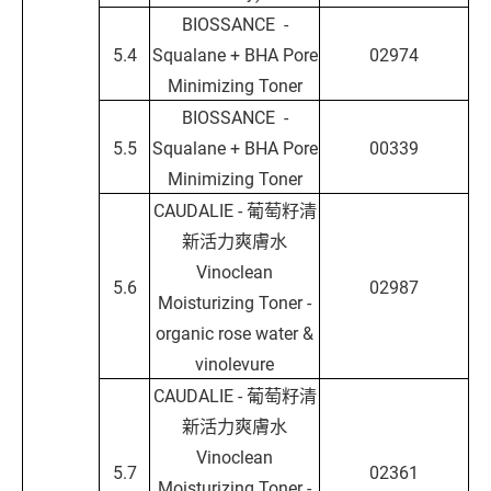
BIOSSANCE -
5.4
Squalane + BHA Pore
02974
Minimizing Toner
BIOSSANCE -
5.5
Squalane + BHA Pore
00339
Minimizing Toner
CAUDALIE - 葡萄籽清
新活力爽膚水
Vinoclean
5.6
02987
Moisturizing Toner -
organic rose water &
vinolevure
CAUDALIE - 葡萄籽清
新活力爽膚水
Vinoclean
5.7
02361
Moisturizing Toner -