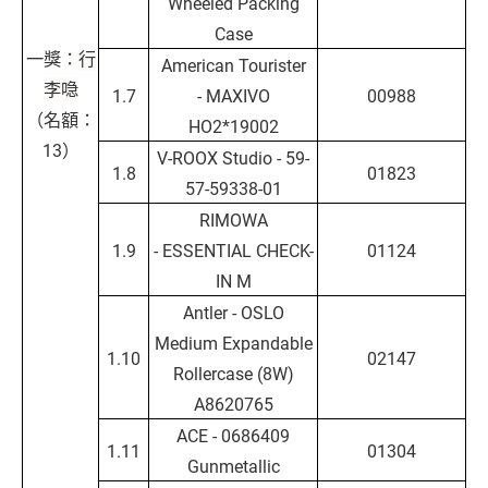
Wheeled Packing
Case
一獎：
行
American Tourister
李喼
1.7
- MAXIVO
00988
（名額：
HO2*19002
13）
V-ROOX Studio - 59-
1.8
01823
57-59338-01
RIMOWA
1.9
- ESSENTIAL CHECK-
01124
IN M
Antler - OSLO
Medium Expandable
1.10
02147
Rollercase (8W)
A8620765
ACE - 0686409
1.11
01304
Gunmetallic