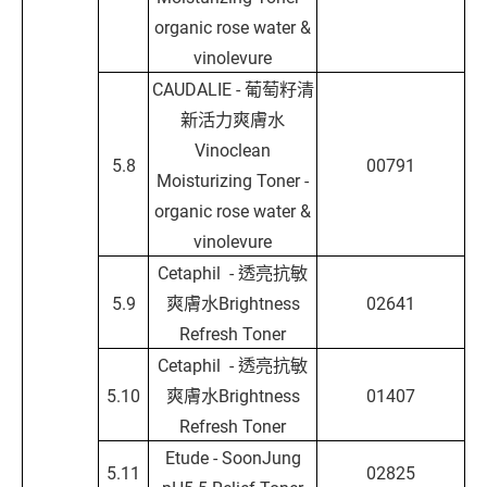
organic rose water &
vinolevure
CAUDALIE - 葡萄籽清
新活力爽膚水
Vinoclean
5.8
00791
Moisturizing Toner -
organic rose water &
vinolevure
Cetaphil - 透亮抗敏
5.9
爽膚水Brightness
02641
Refresh Toner
Cetaphil - 透亮抗敏
5.10
爽膚水Brightness
01407
Refresh Toner
Etude - SoonJung
5.11
02825