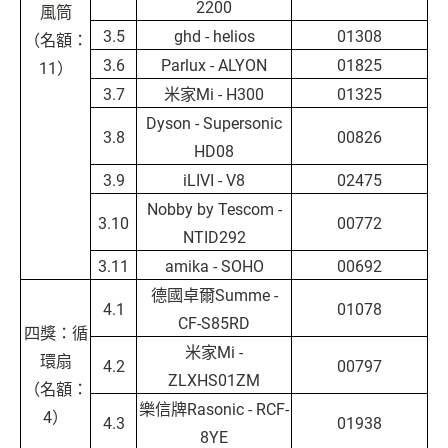
2200
風筒
3.5
ghd - helios
01308
（名額：
3.6
Parlux - ALYON
01825
11）
3.7
米家Mi - H300
01325
Dyson - Supersonic
3.8
00826
HD08
3.9
iLIVI - V8
02475
Nobby by Tescom -
3.10
00772
NTID292
3.11
amika - SOHO
00692
德國卓爾Summe -
4.1
01078
CF-S85RD
四獎：循
米家Mi -
環扇
4.2
00797
ZLXHS01ZM
（名額：
樂信牌Rasonic - RCF-
4）
4.3
01938
8YE