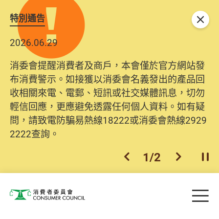
特別通告
關閉
2026.06.29
消委會提醒消費者及商戶，本會僅於官方網站發
布消費警示。如接獲以消委會名義發出的產品回
收相關來電、電郵、短訊或社交媒體訊息，切勿
輕信回應，更應避免透露任何個人資料。如有疑
問，請致電防騙易熱線18222或消委會熱線2929
2222查詢。
1
/
2
上一個
下一個
開
Skip to main content
目
消費者委員會