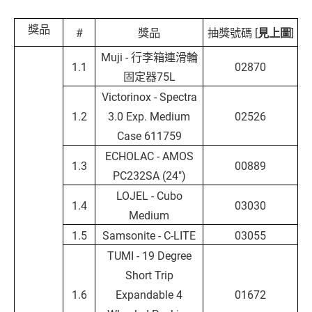
獎品
#
獎品
抽獎號碼 [
見上圖
]
Muji - 行李箱連滑輪
1.1
02870
固定器75L
Victorinox - Spectra
1.2
3.0 Exp. Medium
02526
Case 611759
ECHOLAC - AMOS
1.3
00889
PC232SA (24")
LOJEL - Cubo
1.4
03030
Medium
1.5
Samsonite - C-LITE
03055
TUMI - 19 Degree
Short Trip
1.6
Expandable 4
01672