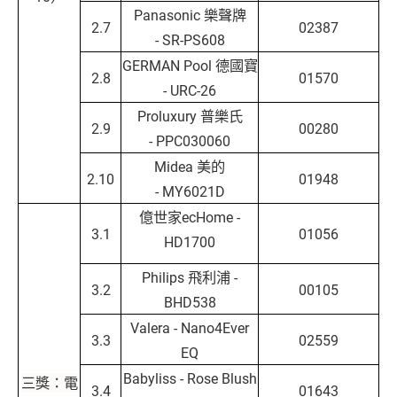
Panasonic 樂聲牌
2.7
02387
- SR-PS608
GERMAN Pool 德國寶
2.8
01570
- URC-26
Proluxury 普樂氏
2.9
00280
- PPC030060
Midea 美的
2.10
01948
- MY6021D
億世家ecHome -
3.1
01056
HD1700
Philips 飛利浦 -
3.2
00105
BHD538
Valera - Nano4Ever
3.3
02559
EQ
Babyliss - Rose Blush
三獎：電
3.4
01643