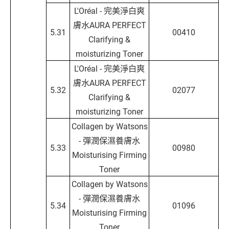
L'Oréal - 完美淨白爽
膚水AURA PERFECT
5.31
00410
Clarifying &
moisturizing Toner
L'Oréal - 完美淨白爽
膚水AURA PERFECT
5.32
02077
Clarifying &
moisturizing Toner
Collagen by Watsons
- 彈潤保濕養膚水
5.33
00980
Moisturising Firming
Toner
Collagen by Watsons
- 彈潤保濕養膚水
5.34
01096
Moisturising Firming
Toner