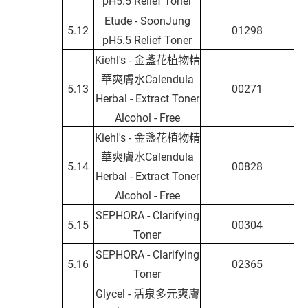
pH5.5 Relief Toner
Etude - SoonJung
5.12
01298
pH5.5 Relief Toner
Kiehl's - 金盞花植物精
華爽膚水Calendula
5.13
00271
Herbal - Extract Toner
Alcohol - Free
Kiehl's - 金盞花植物精
華爽膚水Calendula
5.14
00828
Herbal - Extract Toner
Alcohol - Free
SEPHORA - Clarifying
5.15
00304
Toner
SEPHORA - Clarifying
5.16
02365
Toner
Glycel - 活泉多元爽膚