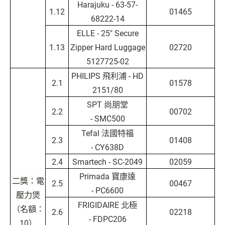
Harajuku - 63-57-
1.12
01465
68222-14
ELLE - 25" Secure
1.13
Zipper Hard Luggage
02720
5127725-02
PHILIPS 飛利浦 - HD
2.1
01578
2151/80
SPT 尚朋堂
2.2
00702
- SMC500
Tefal 法國特福
2.3
01408
- CY638D
2.4
Smartech - SC-2049
02059
Primada 寶康達
二獎：電
2.5
00467
- PC6600
壓力煲
FRIGIDAIRE 北極
（名額：
2.6
02218
- FDPC206
10）