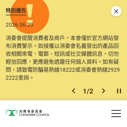
特別通告
關閉
2026.06.29
消委會提醒消費者及商戶，本會僅於官方網站發
布消費警示。如接獲以消委會名義發出的產品回
收相關來電、電郵、短訊或社交媒體訊息，切勿
輕信回應，更應避免透露任何個人資料。如有疑
問，請致電防騙易熱線18222或消委會熱線2929
2222查詢。
1
/
2
上一個
下一個
開
Skip to main content
目
消費者委員會