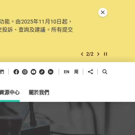
關閉特別通告
。由2025年11月10日起，
交投訴、查詢及建議。所有提交
2
/
2
上一個
下一個
開始/暫停幻燈
Facebook
Instagram
Youtube
抖音
領英
分享到
開啟搜尋框
們
EN
简
資源中心
關於我們