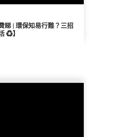
睇 | 環保知易行難？三招
 ♻️】