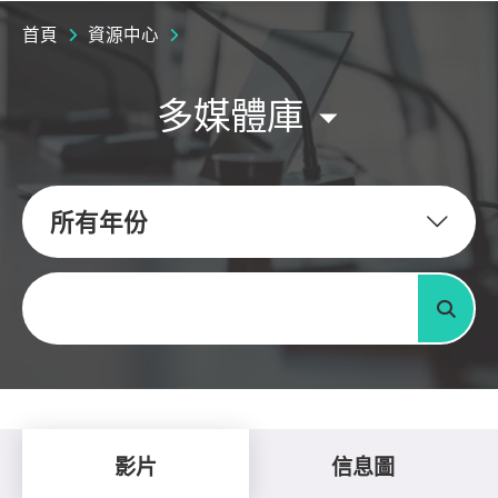
首頁
資源中心
多媒體庫
所有年份
關鍵字
搜尋
影片
信息圖