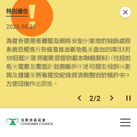
特別通告
關閉
2026.06.29
2025.10.31
消委會提醒消費者及商戶，本會僅於官方網站發
為提升使用者體驗及網絡安全，本會的投訴處理
布消費警示。如接獲以消委會名義發出的產品回
系統已經進行升級及推出新功能。由2025年11月
收相關來電、電郵、短訊或社交媒體訊息，切勿
10日起，消費者需要提供基本聯絡資料（包括姓
輕信回應，更應避免透露任何個人資料。如有疑
名、電郵及電話）註冊帳戶，才可提交投訴、查
問，請致電防騙易熱線18222或消委會熱線2929
詢及建議。所有提交紀錄將清晰整合於帳戶中，
2222查詢。
方便日後作出跟進。
2
/
2
上一個
下一個
開
Skip to main content
目
消費者委員會