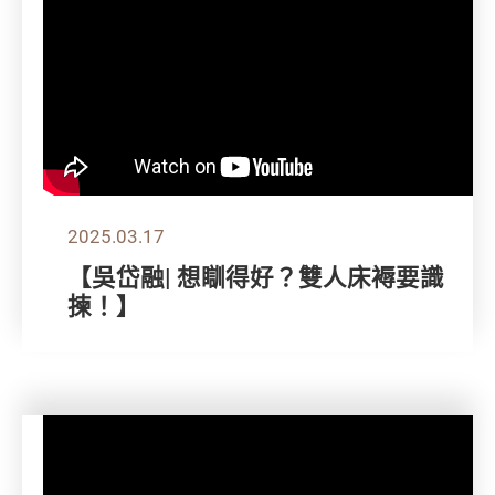
2025.03.17
【吳岱融| 想瞓得好？雙人床褥要識
揀！】