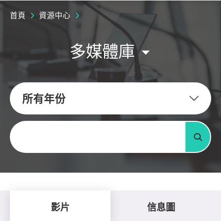
首頁
資源中心
多媒體庫
所有年份
關鍵字
搜尋
影片
信息圖