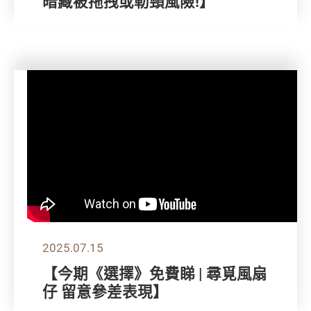
暗藏被拖拽或勒頸風險!】
2025.07.15
【今期《選擇》免費睇 | 尋覓風扇
仔 留意參差表現】