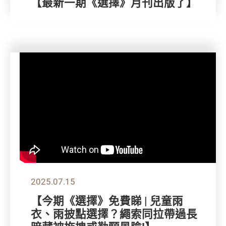
【最新一期《選擇》月刊出版了】
2025.07.15
【今期《選擇》免費睇 | 兒童雨
衣、雨披點選擇？繩索同拉帶過長