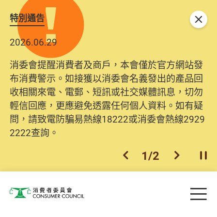
特別通告
關閉
2026.06.29
消委會提醒消費者及商戶，本會僅於官方網站發
布消費警示。如接獲以消委會名義發出的產品回
收相關來電、電郵、短訊或社交媒體訊息，切勿
輕信回應，更應避免透露任何個人資料。如有疑
問，請致電防騙易熱線18222或消委會熱線2929
2222查詢。
1
/
2
上一個
下一個
開
Skip to main content
目
消費者委員會