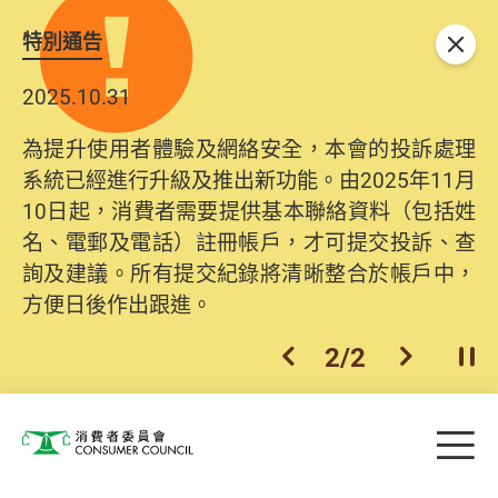
特別通告
關閉
2025.10.31
為提升使用者體驗及網絡安全，本會的投訴處理
系統已經進行升級及推出新功能。由2025年11月
10日起，消費者需要提供基本聯絡資料（包括姓
名、電郵及電話）註冊帳戶，才可提交投訴、查
詢及建議。所有提交紀錄將清晰整合於帳戶中，
方便日後作出跟進。
2
/
2
上一個
下一個
開
Skip to main content
目
消費者委員會