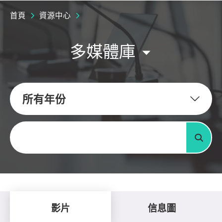
首頁
資源中心
多媒體庫
所有年份
關鍵字
搜尋
影片
信息圖