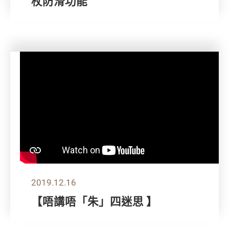
杖防滑功能
2019.12.16
【唔講唔「朱」四迷思 】