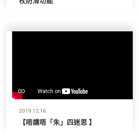
杖防滑功能
2019.12.16
【唔講唔「朱」四迷思 】