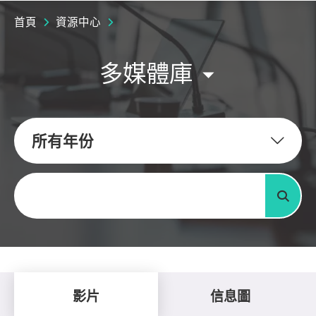
首頁
資源中心
多媒體庫
所有年份
關鍵字
搜尋
影片
信息圖