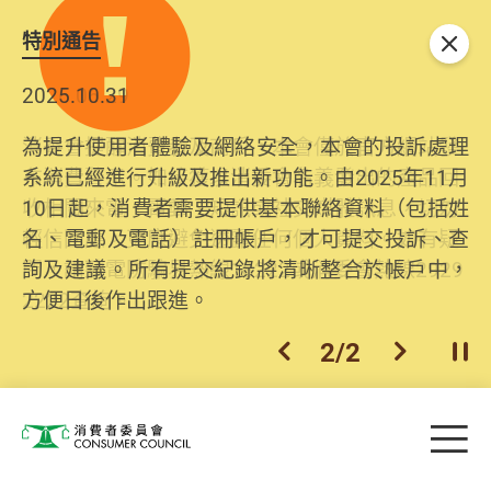
特別通告
關閉
2026.06.29
2025.10.31
消委會提醒消費者及商戶，本會僅於官方網站發
為提升使用者體驗及網絡安全，本會的投訴處理
布消費警示。如接獲以消委會名義發出的產品回
系統已經進行升級及推出新功能。由2025年11月
收相關來電、電郵、短訊或社交媒體訊息，切勿
10日起，消費者需要提供基本聯絡資料（包括姓
輕信回應，更應避免透露任何個人資料。如有疑
名、電郵及電話）註冊帳戶，才可提交投訴、查
問，請致電防騙易熱線18222或消委會熱線2929
詢及建議。所有提交紀錄將清晰整合於帳戶中，
2222查詢。
方便日後作出跟進。
2
/
2
上一個
下一個
開
Skip to main content
目
消費者委員會