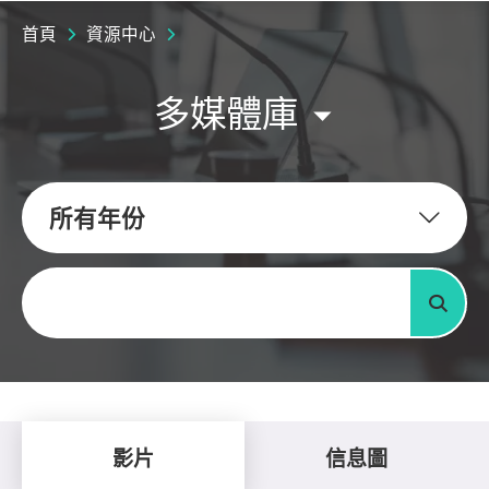
首頁
資源中心
多媒體庫
所有年份
關鍵字
搜尋
影片
信息圖