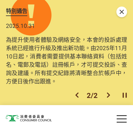
特別通告
關閉
2025.10.31
為提升使用者體驗及網絡安全，本會的投訴處理
系統已經進行升級及推出新功能。由2025年11月
10日起，消費者需要提供基本聯絡資料（包括姓
名、電郵及電話）註冊帳戶，才可提交投訴、查
詢及建議。所有提交紀錄將清晰整合於帳戶中，
方便日後作出跟進。
2
/
2
上一個
下一個
開
Skip to main content
目
消費者委員會