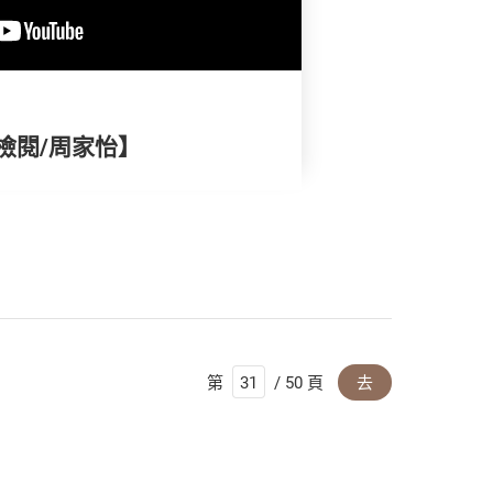
檢閱/周家怡】
第
/ 50 頁
去