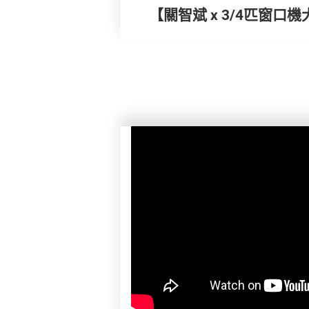
【關智斌 x 3/4匹窗口