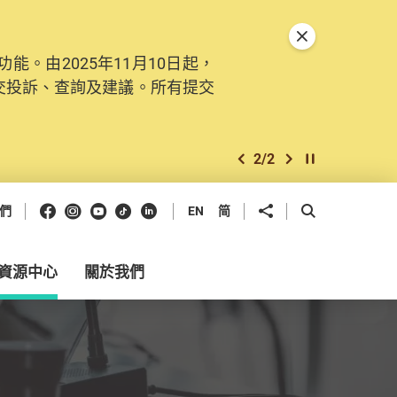
關閉特別通告
。由2025年11月10日起，
交投訴、查詢及建議。所有提交
2
/
2
上一個
下一個
開始/暫停幻燈
Facebook
Instagram
Youtube
抖音
領英
分享到
開啟搜尋框
們
EN
简
資源中心
關於我們