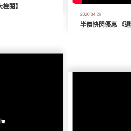
機大檢閱】
2020.04.29
半價快閃優惠 《選