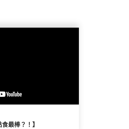
點食最棒？！】