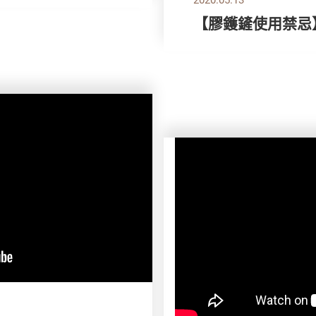
【膠鑊鏟使用禁忌