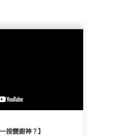
鈕一按變廚神？】