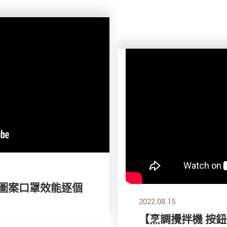
色、圖案口罩效能逐個
2022.08.15
【烹調攪拌機 按