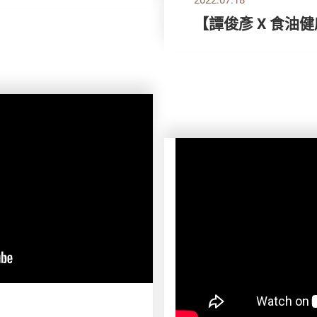
【譚俊彥 X 食油