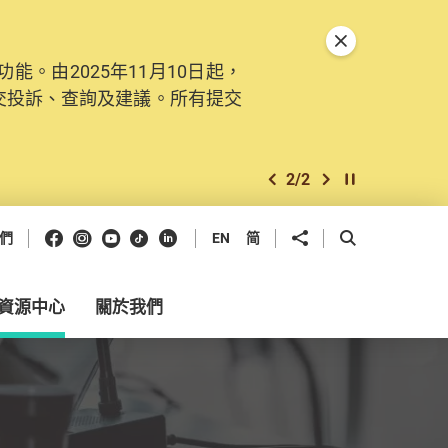
關閉特別通告
。由2025年11月10日起，
交投訴、查詢及建議。所有提交
2
/
2
上一個
下一個
開始/暫停幻燈
Facebook
Instagram
Youtube
抖音
領英
分享到
開啟搜尋框
們
EN
简
資源中心
關於我們