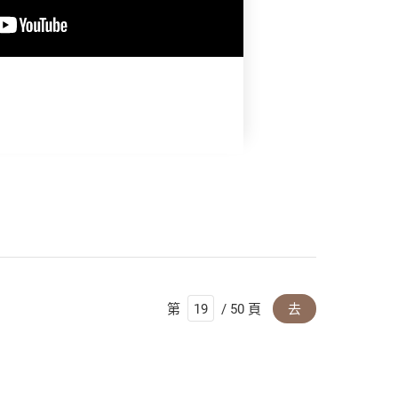
第
/ 50 頁
去