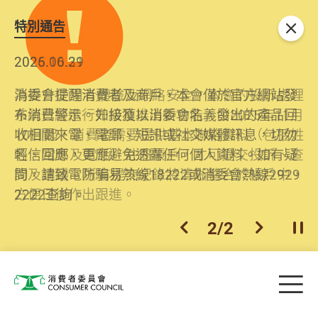
特別通告
關閉
2026.06.29
2025.10.31
消委會提醒消費者及商戶，本會僅於官方網站發
為提升使用者體驗及網絡安全，本會的投訴處理
布消費警示。如接獲以消委會名義發出的產品回
系統已經進行升級及推出新功能。由2025年11月
收相關來電、電郵、短訊或社交媒體訊息，切勿
10日起，消費者需要提供基本聯絡資料（包括姓
輕信回應，更應避免透露任何個人資料。如有疑
名、電郵及電話）註冊帳戶，才可提交投訴、查
問，請致電防騙易熱線18222或消委會熱線2929
詢及建議。所有提交紀錄將清晰整合於帳戶中，
2222查詢。
方便日後作出跟進。
2
/
2
上一個
下一個
開
Skip to main content
目
消費者委員會