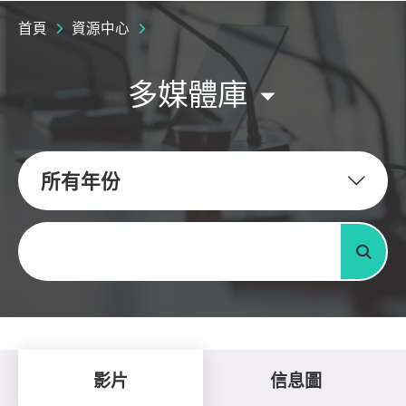
首頁
資源中心
多媒體庫
所有年份
關鍵字
搜尋
影片
信息圖