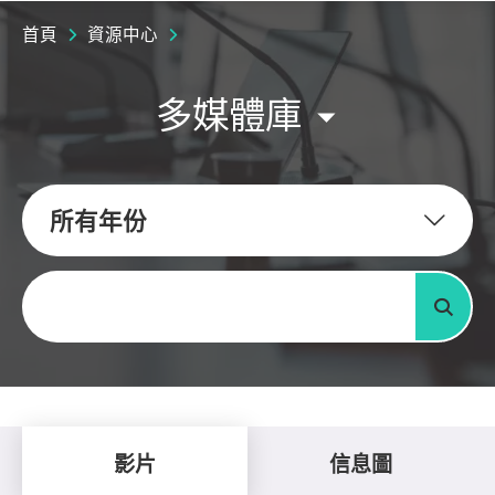
首頁
資源中心
多媒體庫
所有年份
關鍵字
搜尋
影片
信息圖