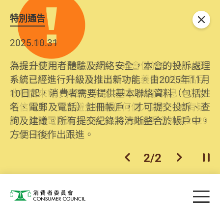
特別通告
關閉
2026.06.29
2025.10.31
消委會提醒消費者及商戶，本會僅於官方網站發
為提升使用者體驗及網絡安全，本會的投訴處理
布消費警示。如接獲以消委會名義發出的產品回
系統已經進行升級及推出新功能。由2025年11月
收相關來電、電郵、短訊或社交媒體訊息，切勿
10日起，消費者需要提供基本聯絡資料（包括姓
輕信回應，更應避免透露任何個人資料。如有疑
名、電郵及電話）註冊帳戶，才可提交投訴、查
問，請致電防騙易熱線18222或消委會熱線2929
詢及建議。所有提交紀錄將清晰整合於帳戶中，
2222查詢。
方便日後作出跟進。
2
/
2
上一個
下一個
開
Skip to main content
目
消費者委員會