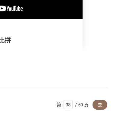
比拼
第
/ 50 頁
去