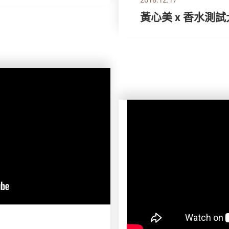
黃心美 x 香水測