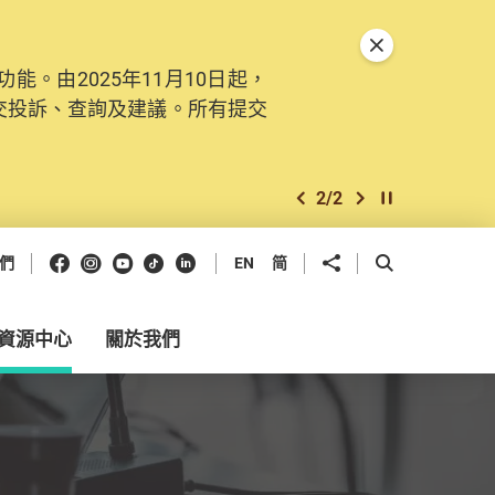
關閉特別通告
。由2025年11月10日起，
交投訴、查詢及建議。所有提交
2
/
2
上一個
下一個
開始/暫停幻燈
Facebook
Instagram
Youtube
抖音
領英
分享到
開啟搜尋框
們
EN
简
資源中心
關於我們