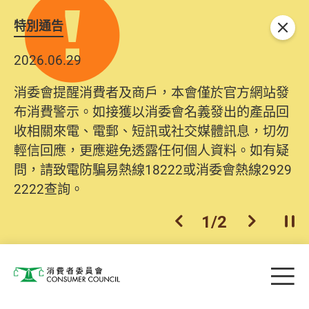
特別通告
關閉
2026.06.29
2025.10.31
消委會提醒消費者及商戶，本會僅於官方網站發
為提升使用者體驗及網絡安全，本會的投訴處理
布消費警示。如接獲以消委會名義發出的產品回
系統已經進行升級及推出新功能。由2025年11月
收相關來電、電郵、短訊或社交媒體訊息，切勿
10日起，消費者需要提供基本聯絡資料（包括姓
輕信回應，更應避免透露任何個人資料。如有疑
名、電郵及電話）註冊帳戶，才可提交投訴、查
問，請致電防騙易熱線18222或消委會熱線2929
詢及建議。所有提交紀錄將清晰整合於帳戶中，
2222查詢。
方便日後作出跟進。
2
/
2
上一個
下一個
開
Skip to main content
目
消費者委員會