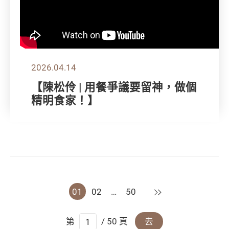
2026.04.14
【陳松伶 | 用餐爭議要留神，做個
精明食家！】
下一頁
01
02
…
50
第
/ 50 頁
去