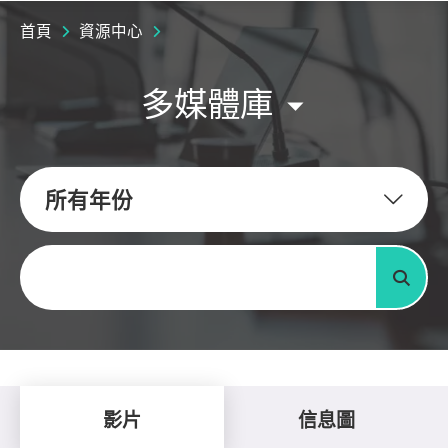
首頁
資源中心
多媒體庫
所有年份
關鍵字
搜尋
影片
信息圖