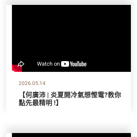
2026.05.14
【何廣沛 | 炎夏開冷氣想慳電?教你
點先最精明 !】