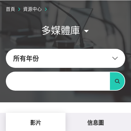
首頁
資源中心
多媒體庫
所有年份
關鍵字
搜尋
影片
信息圖