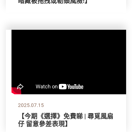
暗藏被拖拽或勒頸風險!】
2025.07.15
【今期《選擇》免費睇 | 尋覓風扇
仔 留意參差表現】