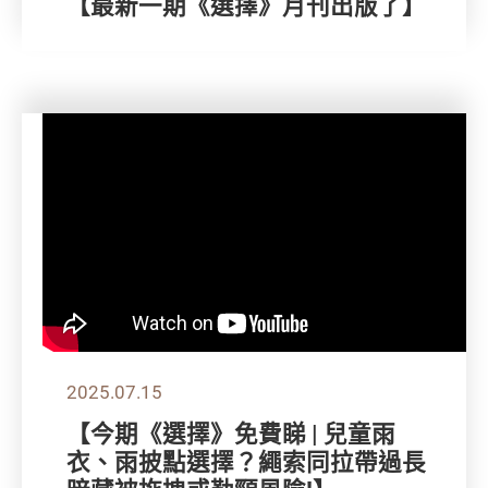
【最新一期《選擇》月刊出版了】
2025.07.15
【今期《選擇》免費睇 | 兒童雨
衣、雨披點選擇？繩索同拉帶過長