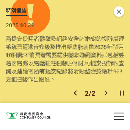
特別通告
關閉
2026.06.29
2025.10.31
消委會提醒消費者及商戶，本會僅於官方網站發
為提升使用者體驗及網絡安全，本會的投訴處理
布消費警示。如接獲以消委會名義發出的產品回
系統已經進行升級及推出新功能。由2025年11月
收相關來電、電郵、短訊或社交媒體訊息，切勿
10日起，消費者需要提供基本聯絡資料（包括姓
輕信回應，更應避免透露任何個人資料。如有疑
名、電郵及電話）註冊帳戶，才可提交投訴、查
問，請致電防騙易熱線18222或消委會熱線2929
詢及建議。所有提交紀錄將清晰整合於帳戶中，
2222查詢。
方便日後作出跟進。
2
/
2
上一個
下一個
開
Skip to main content
目
消費者委員會