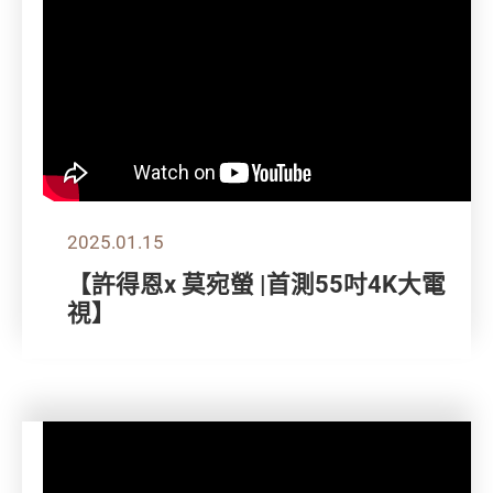
2025.01.15
【許得恩x 莫宛螢 |首測55吋4K大電
視】