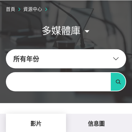
首頁
資源中心
多媒體庫
所有年份
關鍵字
搜尋
影片
信息圖