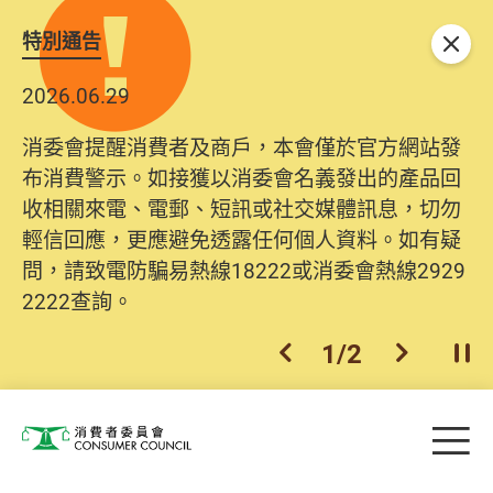
特別通告
關閉
2026.06.29
消委會提醒消費者及商戶，本會僅於官方網站發
布消費警示。如接獲以消委會名義發出的產品回
收相關來電、電郵、短訊或社交媒體訊息，切勿
輕信回應，更應避免透露任何個人資料。如有疑
問，請致電防騙易熱線18222或消委會熱線2929
2222查詢。
1
/
2
上一個
下一個
開
Skip to main content
目
消費者委員會