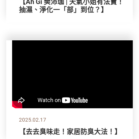
【Ah Gi 樊沛珈 | 天氣小姐有法寶！
抽濕、淨化一「部」到位？】
2025.02.17
【去去臭味走！家居防臭大法！】