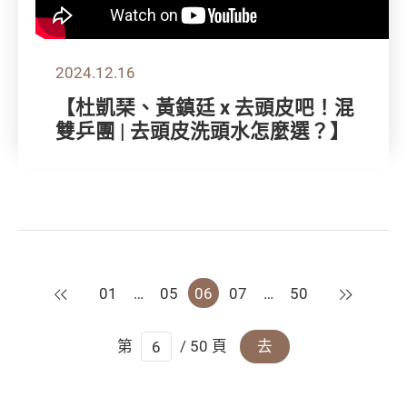
2024.12.16
【杜凱琹、黃鎮廷 x 去頭皮吧！混
雙乒團 | 去頭皮洗頭水怎麼選？】
上一頁
下一頁
01
…
05
06
07
…
50
第
/ 50 頁
去