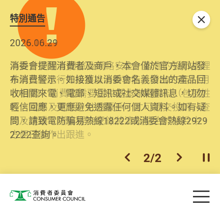
特別通告
關閉
2026.06.29
2025.10.31
消委會提醒消費者及商戶，本會僅於官方網站發
為提升使用者體驗及網絡安全，本會的投訴處理
布消費警示。如接獲以消委會名義發出的產品回
系統已經進行升級及推出新功能。由2025年11月
收相關來電、電郵、短訊或社交媒體訊息，切勿
10日起，消費者需要提供基本聯絡資料（包括姓
輕信回應，更應避免透露任何個人資料。如有疑
名、電郵及電話）註冊帳戶，才可提交投訴、查
問，請致電防騙易熱線18222或消委會熱線2929
詢及建議。所有提交紀錄將清晰整合於帳戶中，
2222查詢。
方便日後作出跟進。
2
/
2
上一個
下一個
開
Skip to main content
目
消費者委員會