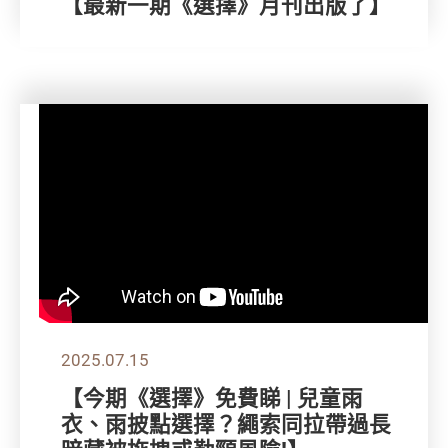
【最新一期《選擇》月刊出版了】
2025.07.15
【今期《選擇》免費睇 | 兒童雨
衣、雨披點選擇？繩索同拉帶過長