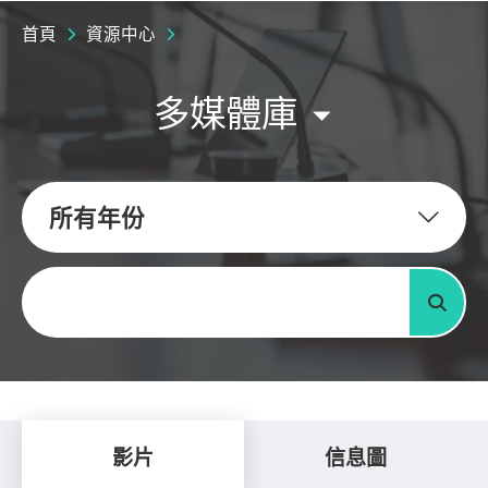
首頁
資源中心
多媒體庫
所有年份
關鍵字
搜尋
影片
信息圖