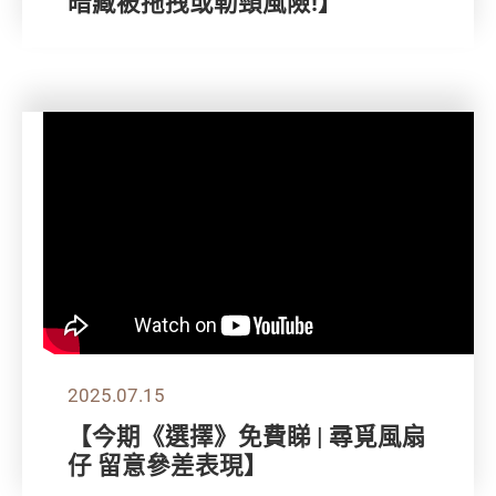
暗藏被拖拽或勒頸風險!】
2025.07.15
【今期《選擇》免費睇 | 尋覓風扇
仔 留意參差表現】