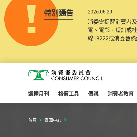
特別通告
2026.06.29
2025.10.31
消委會提醒消費者
為提升使用者體驗及
電、電郵、短訊或
消費者需要提供基
線18222或消委會熱線
紀錄將清晰整合於
Skip to main content
消費者委員會
選擇月刊
格價工具
倡議
消費者教育
首頁
資源中心