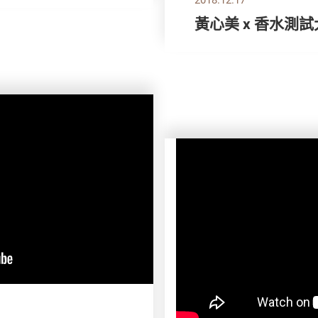
黃心美 x 香水測