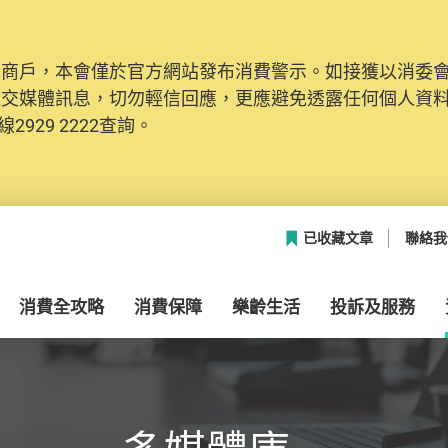
及商戶，本會僅於官方網站發布消費警示。如接獲以消委
網絡安全，本會的投訴處理系統已經進行升級及推出新功能
社交媒體訊息，切勿輕信回應，更應避免透露任何個人資
本聯絡資料（包括姓名、電郵及電話）註冊帳戶，才可提
2929 2222查詢。
帳戶中，方便日後作出跟進。
已收藏文章
聯絡我
消費全攻略
消費保障
樂齡生活
投訴及服務