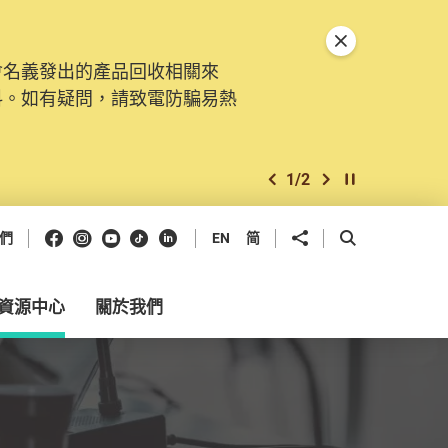
關閉特別通告
會名義發出的產品回收相關來
。由2025年11月10日起，
料。如有疑問，請致電防騙易熱
交投訴、查詢及建議。所有提交
2
/
2
上一個
下一個
開始/暫停幻燈
Facebook
Instagram
Youtube
抖音
領英
分享到
開啟搜尋框
們
EN
简
資源中心
關於我們