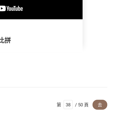
比拼
第
/ 50 頁
去