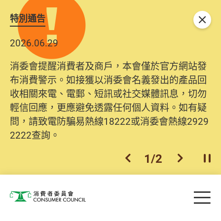
特別通告
關閉
2026.06.29
2025.10.31
消委會提醒消費者及商戶，本會僅於官方網站發
為提升使用者體驗及網絡安全，本會的投訴處理
布消費警示。如接獲以消委會名義發出的產品回
系統已經進行升級及推出新功能。由2025年11月
收相關來電、電郵、短訊或社交媒體訊息，切勿
10日起，消費者需要提供基本聯絡資料（包括姓
輕信回應，更應避免透露任何個人資料。如有疑
名、電郵及電話）註冊帳戶，才可提交投訴、查
問，請致電防騙易熱線18222或消委會熱線2929
詢及建議。所有提交紀錄將清晰整合於帳戶中，
2222查詢。
方便日後作出跟進。
2
/
2
上一個
下一個
開
Skip to main content
目
消費者委員會