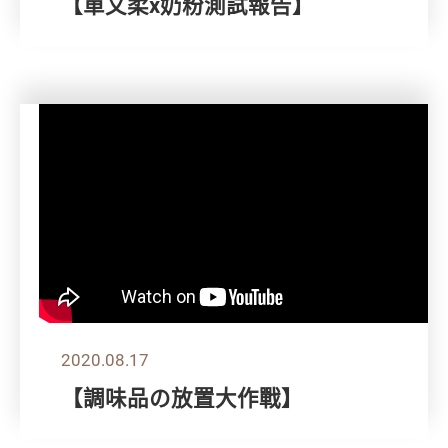
【單文柔x奶粉測試報告】
2020.08.17
【調味品の放置大作戰】