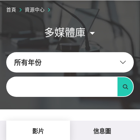
首頁
資源中心
多媒體庫
所有年份
關鍵字
搜尋
影片
信息圖