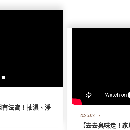
氣小姐有法寶！抽濕、淨
2025.02.17
【去去臭味走！家