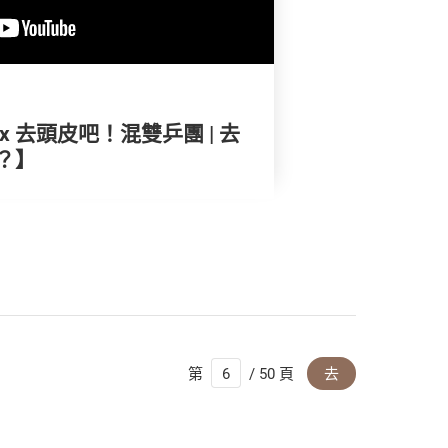
 去頭皮吧！混雙乒團 | 去
？】
第
/ 50 頁
去