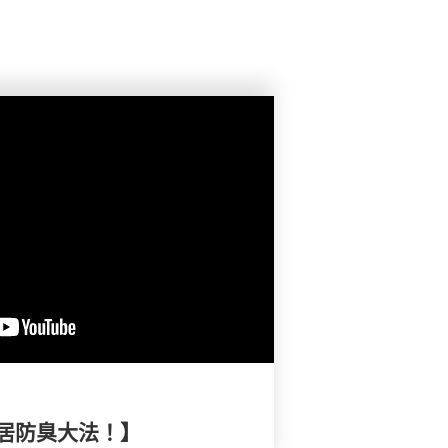
居防臭大法！】