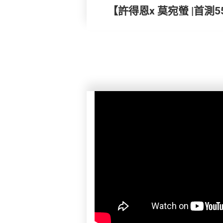
【許得恩x 莫宛螢 |首測