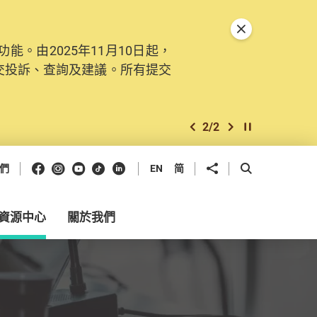
關閉特別通告
。由2025年11月10日起，
交投訴、查詢及建議。所有提交
2
/
2
上一個
下一個
開始/暫停幻燈
Facebook
Instagram
Youtube
抖音
領英
分享到
開啟搜尋框
們
EN
简
資源中心
關於我們