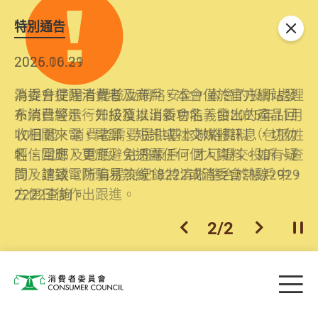
特別通告
關閉
2026.06.29
2025.10.31
消委會提醒消費者及商戶，本會僅於官方網站發
為提升使用者體驗及網絡安全，本會的投訴處理
布消費警示。如接獲以消委會名義發出的產品回
系統已經進行升級及推出新功能。由2025年11月
收相關來電、電郵、短訊或社交媒體訊息，切勿
10日起，消費者需要提供基本聯絡資料（包括姓
輕信回應，更應避免透露任何個人資料。如有疑
名、電郵及電話）註冊帳戶，才可提交投訴、查
問，請致電防騙易熱線18222或消委會熱線2929
詢及建議。所有提交紀錄將清晰整合於帳戶中，
2222查詢。
方便日後作出跟進。
2
/
2
上一個
下一個
開
Skip to main content
目
消費者委員會