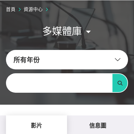
首頁
資源中心
多媒體庫
所有年份
關鍵字
搜尋
影片
信息圖