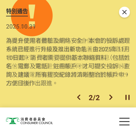
特別通告
關閉
2026.06.29
2025.10.31
消委會提醒消費者及商戶，本會僅於官方網站發
為提升使用者體驗及網絡安全，本會的投訴處理
布消費警示。如接獲以消委會名義發出的產品回
系統已經進行升級及推出新功能。由2025年11月
收相關來電、電郵、短訊或社交媒體訊息，切勿
10日起，消費者需要提供基本聯絡資料（包括姓
輕信回應，更應避免透露任何個人資料。如有疑
名、電郵及電話）註冊帳戶，才可提交投訴、查
問，請致電防騙易熱線18222或消委會熱線2929
詢及建議。所有提交紀錄將清晰整合於帳戶中，
2222查詢。
方便日後作出跟進。
2
/
2
上一個
下一個
開
Skip to main content
目
消費者委員會