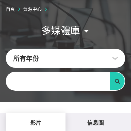
首頁
資源中心
多媒體庫
所有年份
關鍵字
搜尋
影片
信息圖