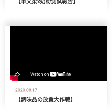
【單文柔x奶粉測試報告】
2020.08.17
【調味品の放置大作戰】