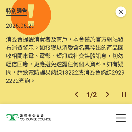
特別通告
關閉
2026.06.29
2025.10.31
消委會提醒消費者及商戶，本會僅於官方網站發
為提升使用者體驗及網絡安全，本會的投訴處理
布消費警示。如接獲以消委會名義發出的產品回
系統已經進行升級及推出新功能。由2025年11月
收相關來電、電郵、短訊或社交媒體訊息，切勿
10日起，消費者需要提供基本聯絡資料（包括姓
輕信回應，更應避免透露任何個人資料。如有疑
名、電郵及電話）註冊帳戶，才可提交投訴、查
問，請致電防騙易熱線18222或消委會熱線2929
詢及建議。所有提交紀錄將清晰整合於帳戶中，
2222查詢。
方便日後作出跟進。
2
/
2
上一個
下一個
開
Skip to main content
目
消費者委員會