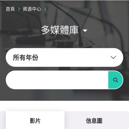
首頁
資源中心
多媒體庫
所有年份
關鍵字
搜尋
影片
信息圖