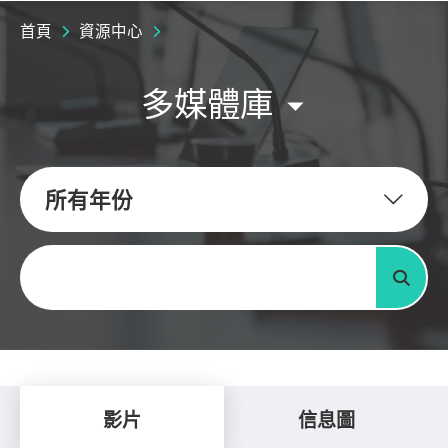
首頁
資源中心
多媒體庫
所有年份
關鍵字
搜尋
影片
信息圖