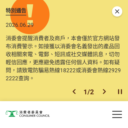
特別通告
關閉
2026.06.29
2025.10.31
消委會提醒消費者及商戶，本會僅於官方網站發
為提升使用者體驗及網絡安全，本會的投訴處理
布消費警示。如接獲以消委會名義發出的產品回
系統已經進行升級及推出新功能。由2025年11月
收相關來電、電郵、短訊或社交媒體訊息，切勿
10日起，消費者需要提供基本聯絡資料（包括姓
輕信回應，更應避免透露任何個人資料。如有疑
名、電郵及電話）註冊帳戶，才可提交投訴、查
問，請致電防騙易熱線18222或消委會熱線2929
詢及建議。所有提交紀錄將清晰整合於帳戶中，
2222查詢。
方便日後作出跟進。
2
/
2
上一個
下一個
開
Skip to main content
目
消費者委員會