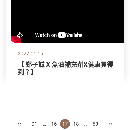
2022.11.15
【 鄭子誠 X 魚油補充劑X健康買得
到？】
上一頁
下一頁
01
…
16
17
18
…
50