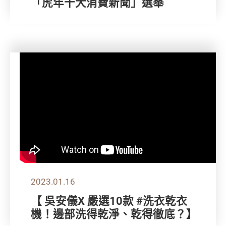
「虎年十大消費新聞」選舉
2023.01.16
【 吳安儀X 嚴選10款 #洗衣乾衣
機！邊部洗得乾淨、乾得徹底？】