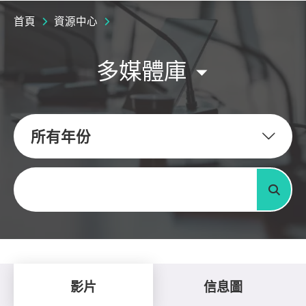
首頁
資源中心
多媒體庫
所有年份
關鍵字
搜尋
影片
信息圖