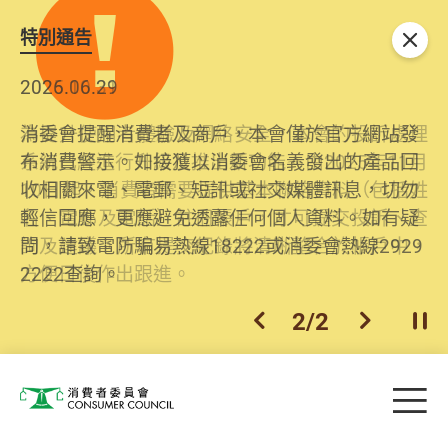
特別通告
關閉
2026.06.29
2025.10.31
消委會提醒消費者及商戶，本會僅於官方網站發
為提升使用者體驗及網絡安全，本會的投訴處理
布消費警示。如接獲以消委會名義發出的產品回
系統已經進行升級及推出新功能。由2025年11月
收相關來電、電郵、短訊或社交媒體訊息，切勿
10日起，消費者需要提供基本聯絡資料（包括姓
輕信回應，更應避免透露任何個人資料。如有疑
名、電郵及電話）註冊帳戶，才可提交投訴、查
問，請致電防騙易熱線18222或消委會熱線2929
詢及建議。所有提交紀錄將清晰整合於帳戶中，
2222查詢。
方便日後作出跟進。
2
/
2
上一個
下一個
開
Skip to main content
目
消費者委員會