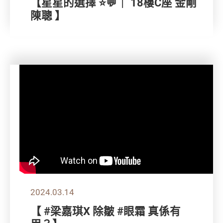
【星星的選擇 ⭐💬｜ 18樓C座 金剛
陳聰 】
2024.03.14
【 #梁嘉琪X 除皺 #眼霜 真係有