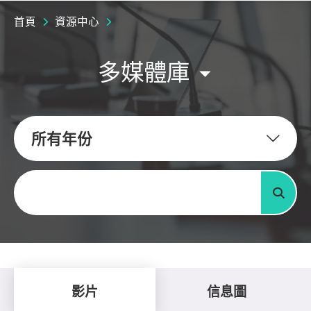
首頁
資源中心
多媒體庫
所有年份
關鍵字
搜尋
影片
信息圖