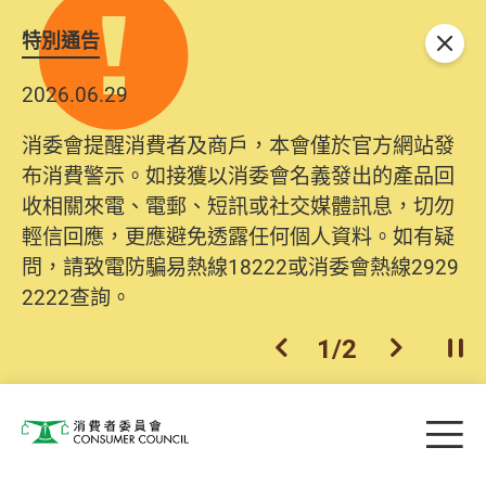
特別通告
關閉
2026.06.29
2025.10.31
消委會提醒消費者及商戶，本會僅於官方網站發
為提升使用者體驗及網絡安全，本會的投訴處理
布消費警示。如接獲以消委會名義發出的產品回
系統已經進行升級及推出新功能。由2025年11月
收相關來電、電郵、短訊或社交媒體訊息，切勿
10日起，消費者需要提供基本聯絡資料（包括姓
輕信回應，更應避免透露任何個人資料。如有疑
名、電郵及電話）註冊帳戶，才可提交投訴、查
問，請致電防騙易熱線18222或消委會熱線2929
詢及建議。所有提交紀錄將清晰整合於帳戶中，
2222查詢。
方便日後作出跟進。
2
/
2
上一個
下一個
開
Skip to main content
目
消費者委員會