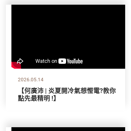
2026.05.14
【何廣沛 | 炎夏開冷氣想慳電?教你
點先最精明 !】