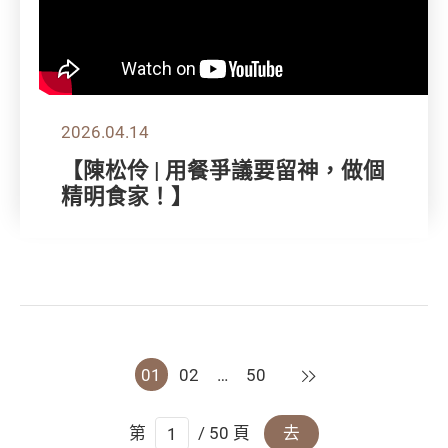
2026.04.14
【陳松伶 | 用餐爭議要留神，做個
精明食家！】
下一頁
01
02
…
50
第
/ 50 頁
去