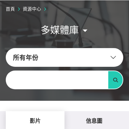
首頁
資源中心
多媒體庫
所有年份
關鍵字
搜尋
影片
信息圖