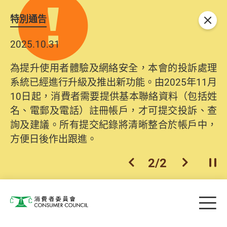
特別通告
關閉
2025.10.31
為提升使用者體驗及網絡安全，本會的投訴處理
系統已經進行升級及推出新功能。由2025年11月
10日起，消費者需要提供基本聯絡資料（包括姓
名、電郵及電話）註冊帳戶，才可提交投訴、查
詢及建議。所有提交紀錄將清晰整合於帳戶中，
方便日後作出跟進。
2
/
2
上一個
下一個
開
Skip to main content
目
消費者委員會