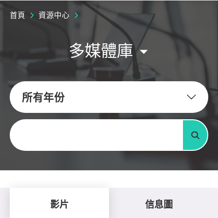
首頁
資源中心
多媒體庫
所有年份
關鍵字
搜尋
影片
信息圖