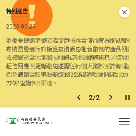
特別通告
關閉
2026.06.29
2025.10.31
消委會提醒消費者及商戶，本會僅於官方網站發
為提升使用者體驗及網絡安全，本會的投訴處理
布消費警示。如接獲以消委會名義發出的產品回
系統已經進行升級及推出新功能。由2025年11月
收相關來電、電郵、短訊或社交媒體訊息，切勿
10日起，消費者需要提供基本聯絡資料（包括姓
輕信回應，更應避免透露任何個人資料。如有疑
名、電郵及電話）註冊帳戶，才可提交投訴、查
問，請致電防騙易熱線18222或消委會熱線2929
詢及建議。所有提交紀錄將清晰整合於帳戶中，
2222查詢。
方便日後作出跟進。
2
/
2
上一個
下一個
開
Skip to main content
目
消費者委員會