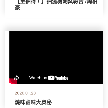
【至抽得！】抽濕機測試報告 /周柏
豪
2020.01.23
燒味鹵味大奧秘