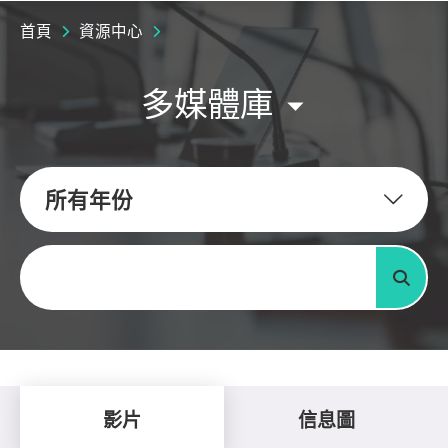
首頁
資源中心
多媒體庫
所有年份
關鍵字
搜尋
影片
信息圖