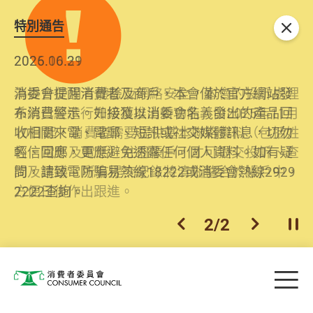
特別通告
關閉
2026.06.29
2025.10.31
消委會提醒消費者及商戶，本會僅於官方網站發
為提升使用者體驗及網絡安全，本會的投訴處理
布消費警示。如接獲以消委會名義發出的產品回
系統已經進行升級及推出新功能。由2025年11月
收相關來電、電郵、短訊或社交媒體訊息，切勿
10日起，消費者需要提供基本聯絡資料（包括姓
輕信回應，更應避免透露任何個人資料。如有疑
名、電郵及電話）註冊帳戶，才可提交投訴、查
問，請致電防騙易熱線18222或消委會熱線2929
詢及建議。所有提交紀錄將清晰整合於帳戶中，
2222查詢。
方便日後作出跟進。
2
/
2
上一個
下一個
開
Skip to main content
目
消費者委員會