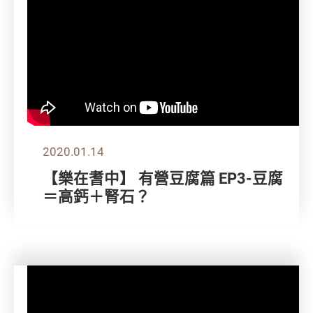
2020.01.14
【樂在耆中】 有營豆腐篇 EP3-豆腐
＝高鈣＋腎石？