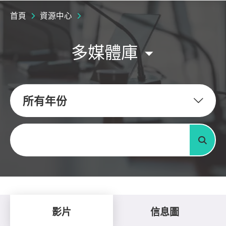
首頁
資源中心
多媒體庫
所有年份
關鍵字
搜尋
影片
信息圖