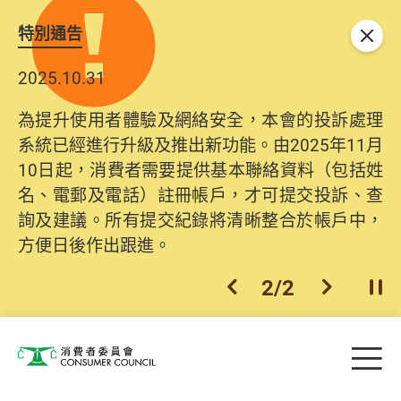
特別通告
關閉
2025.10.31
為提升使用者體驗及網絡安全，本會的投訴處理
系統已經進行升級及推出新功能。由2025年11月
10日起，消費者需要提供基本聯絡資料（包括姓
名、電郵及電話）註冊帳戶，才可提交投訴、查
詢及建議。所有提交紀錄將清晰整合於帳戶中，
方便日後作出跟進。
2
/
2
上一個
下一個
開
Skip to main content
目
消費者委員會