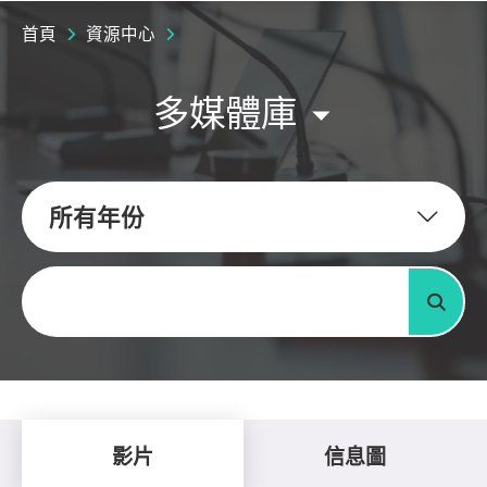
首頁
資源中心
多媒體庫
所有年份
關鍵字
搜尋
影片
信息圖