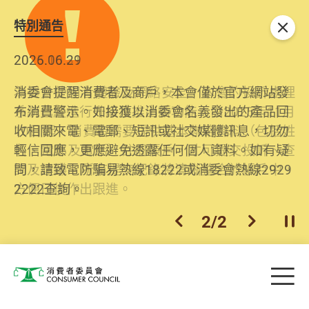
特別通告
關閉
2026.06.29
2025.10.31
消委會提醒消費者及商戶，本會僅於官方網站發
為提升使用者體驗及網絡安全，本會的投訴處理
布消費警示。如接獲以消委會名義發出的產品回
系統已經進行升級及推出新功能。由2025年11月
收相關來電、電郵、短訊或社交媒體訊息，切勿
10日起，消費者需要提供基本聯絡資料（包括姓
輕信回應，更應避免透露任何個人資料。如有疑
名、電郵及電話）註冊帳戶，才可提交投訴、查
問，請致電防騙易熱線18222或消委會熱線2929
詢及建議。所有提交紀錄將清晰整合於帳戶中，
2222查詢。
方便日後作出跟進。
2
/
2
上一個
下一個
開
Skip to main content
目
消費者委員會