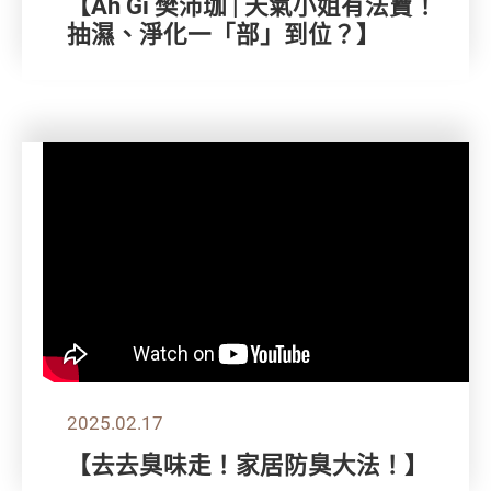
【Ah Gi 樊沛珈 | 天氣小姐有法寶！
抽濕、淨化一「部」到位？】
2025.02.17
【去去臭味走！家居防臭大法！】