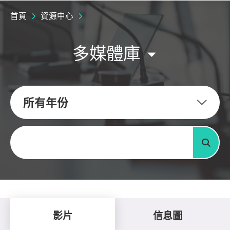
首頁
資源中心
多媒體庫
所有年份
關鍵字
搜尋
影片
信息圖