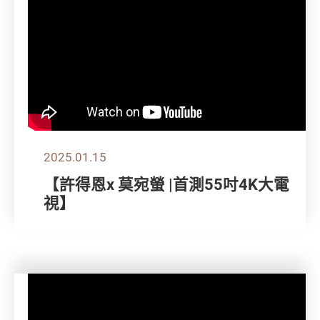
2025.01.15
【許得恩x 莫宛螢 |首測55吋4K大電
視】