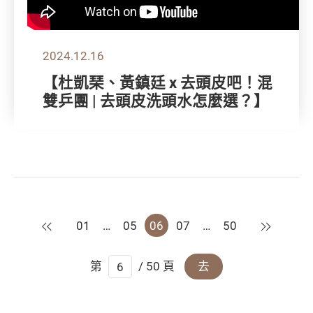
2024.12.16
【杜凱琹、黃鎮廷 x 去頭皮吧！混
雙乒團 | 去頭皮洗頭水怎麼選？】
上一頁
下一頁
01
…
05
06
07
…
50
第
/ 50 頁
去