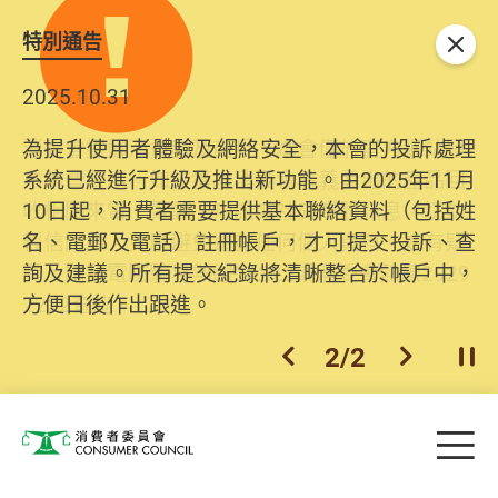
特別通告
關閉
2025.10.31
為提升使用者體驗及網絡安全，本會的投訴處理
系統已經進行升級及推出新功能。由2025年11月
10日起，消費者需要提供基本聯絡資料（包括姓
名、電郵及電話）註冊帳戶，才可提交投訴、查
詢及建議。所有提交紀錄將清晰整合於帳戶中，
方便日後作出跟進。
2
/
2
上一個
下一個
開
Skip to main content
目
消費者委員會