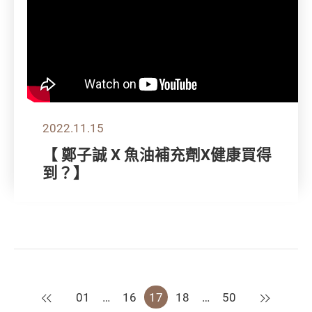
2022.11.15
【 鄭子誠 X 魚油補充劑X健康買得
到？】
上一頁
下一頁
01
…
16
17
18
…
50