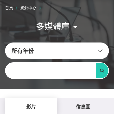
首頁
資源中心
多媒體庫
所有年份
關鍵字
搜尋
影片
信息圖