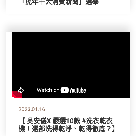
「虎年十大消費新聞」選舉
2023.01.16
【 吳安儀X 嚴選10款 #洗衣乾衣
機！邊部洗得乾淨、乾得徹底？】