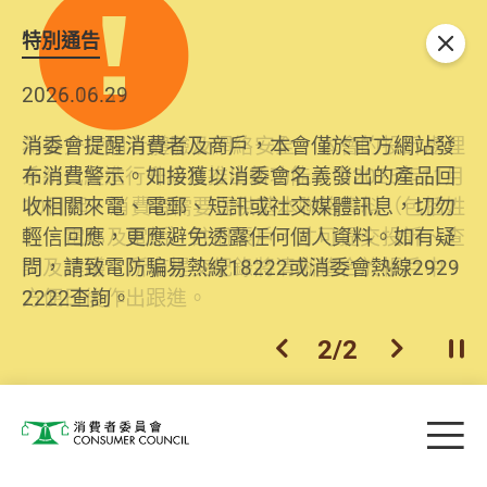
特別通告
關閉
2026.06.29
2025.10.31
消委會提醒消費者及商戶，本會僅於官方網站發
為提升使用者體驗及網絡安全，本會的投訴處理
布消費警示。如接獲以消委會名義發出的產品回
系統已經進行升級及推出新功能。由2025年11月
收相關來電、電郵、短訊或社交媒體訊息，切勿
10日起，消費者需要提供基本聯絡資料（包括姓
輕信回應，更應避免透露任何個人資料。如有疑
名、電郵及電話）註冊帳戶，才可提交投訴、查
問，請致電防騙易熱線18222或消委會熱線2929
詢及建議。所有提交紀錄將清晰整合於帳戶中，
2222查詢。
方便日後作出跟進。
2
/
2
上一個
下一個
開
Skip to main content
目
消費者委員會