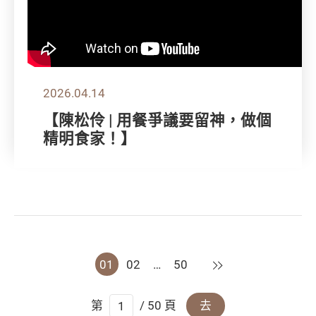
2026.04.14
【陳松伶 | 用餐爭議要留神，做個
精明食家！】
下一頁
01
02
…
50
第
/ 50 頁
去