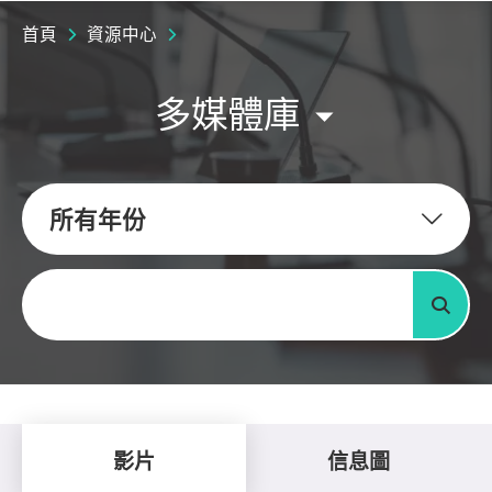
首頁
資源中心
多媒體庫
所有年份
關鍵字
搜尋
影片
信息圖