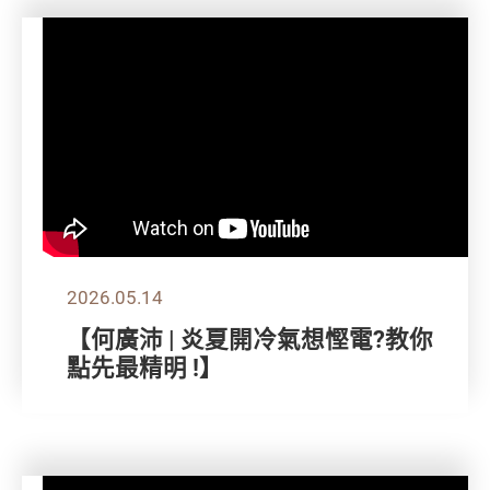
2026.05.14
【何廣沛 | 炎夏開冷氣想慳電?教你
點先最精明 !】