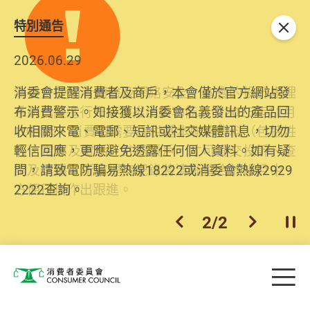
特別通告
關閉
2026.06.29
2025.10.31
消委會提醒消費者及商戶，本會僅於官方網站發
為提升使用者體驗及網絡安全，本會的投訴處理
布消費警示。如接獲以消委會名義發出的產品回
系統已經進行升級及推出新功能。由2025年11月
收相關來電、電郵、短訊或社交媒體訊息，切勿
10日起，消費者需要提供基本聯絡資料（包括姓
輕信回應，更應避免透露任何個人資料。如有疑
名、電郵及電話）註冊帳戶，才可提交投訴、查
問，請致電防騙易熱線18222或消委會熱線2929
詢及建議。所有提交紀錄將清晰整合於帳戶中，
2222查詢。
方便日後作出跟進。
2
/
2
上一個
下一個
開
Skip to main content
目
消費者委員會