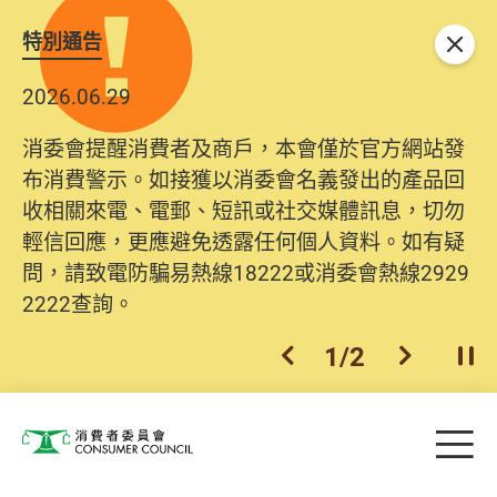
特別通告
關閉
2026.06.29
消委會提醒消費者及商戶，本會僅於官方網站發
布消費警示。如接獲以消委會名義發出的產品回
收相關來電、電郵、短訊或社交媒體訊息，切勿
輕信回應，更應避免透露任何個人資料。如有疑
問，請致電防騙易熱線18222或消委會熱線2929
2222查詢。
1
/
2
上一個
下一個
開
Skip to main content
目
消費者委員會