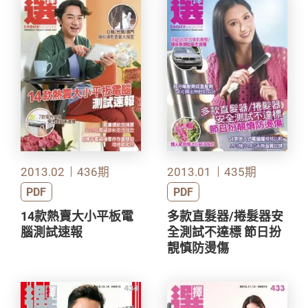
2013.02
436期
2013.01
435期
PDF
PDF
14款熱賣大小平板電
多款直髮器/捲髮器安
腦測試速報
全測試不達標 節日扮
靚慎防燙傷