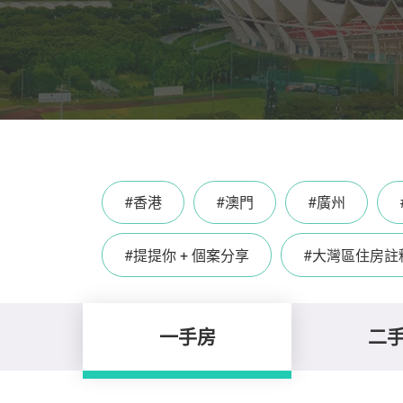
#香港
#澳門
#廣州
#提提你 + 個案分享
#大灣區住房註
一手房
二