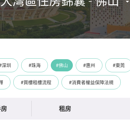
大灣區住房錦囊 - 佛山
#深圳
#珠海
#佛山
#惠州
#東莞
釋
#買樓租樓流程
#消費者權益保障法規
手房
租房