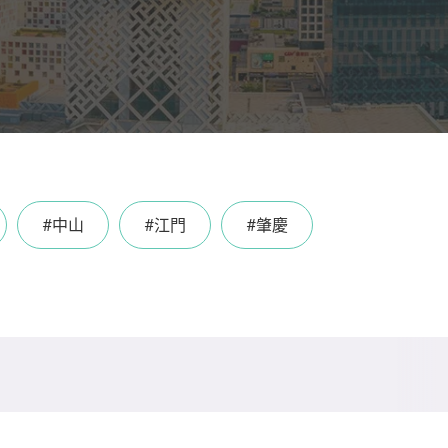
#中山
#江門
#肇慶