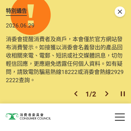
特別通告
關閉
2026.06.29
消委會提醒消費者及商戶，本會僅於官方網站發
布消費警示。如接獲以消委會名義發出的產品回
收相關來電、電郵、短訊或社交媒體訊息，切勿
輕信回應，更應避免透露任何個人資料。如有疑
問，請致電防騙易熱線18222或消委會熱線2929
2222查詢。
1
/
2
上一個
下一個
開
Skip to main content
目
消費者委員會