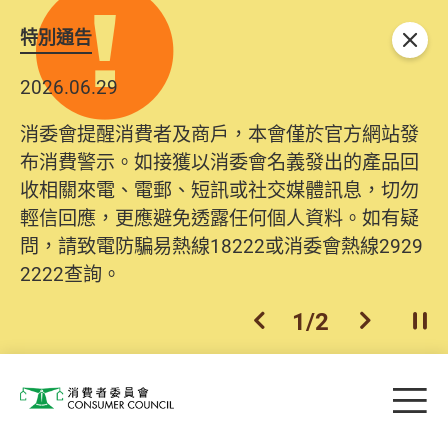
特別通告
關閉
2026.06.29
消委會提醒消費者及商戶，本會僅於官方網站發
布消費警示。如接獲以消委會名義發出的產品回
收相關來電、電郵、短訊或社交媒體訊息，切勿
輕信回應，更應避免透露任何個人資料。如有疑
問，請致電防騙易熱線18222或消委會熱線2929
2222查詢。
1
/
2
上一個
下一個
開
Skip to main content
目
消費者委員會