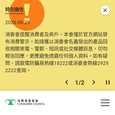
特別通告
關閉
2026.06.29
消委會提醒消費者及商戶，本會僅於官方網站發
布消費警示。如接獲以消委會名義發出的產品回
收相關來電、電郵、短訊或社交媒體訊息，切勿
輕信回應，更應避免透露任何個人資料。如有疑
問，請致電防騙易熱線18222或消委會熱線2929
2222查詢。
1
/
2
上一個
下一個
開
Skip to main content
目
消費者委員會