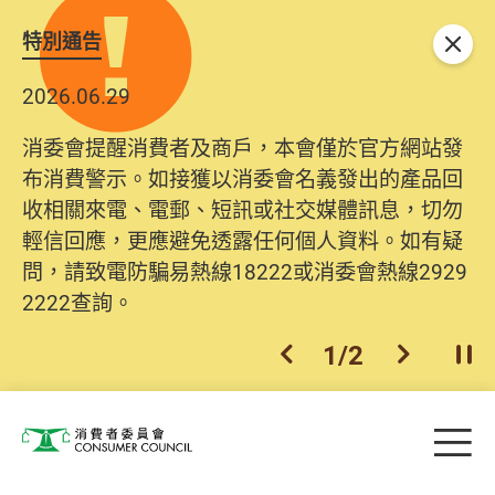
特別通告
關閉
2026.06.29
消委會提醒消費者及商戶，本會僅於官方網站發
布消費警示。如接獲以消委會名義發出的產品回
收相關來電、電郵、短訊或社交媒體訊息，切勿
輕信回應，更應避免透露任何個人資料。如有疑
問，請致電防騙易熱線18222或消委會熱線2929
2222查詢。
1
/
2
上一個
下一個
開
Skip to main content
目
消費者委員會