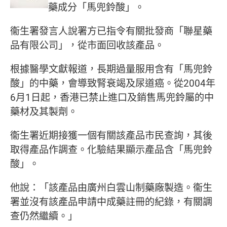
藥成分「馬兜鈴酸」。
衞生署發言人說署方已指令有關批發商「聯星藥
品有限公司」，從市面回收該產品。
根據醫學文獻報道，長期過量服用含有「馬兜鈴
酸」的中藥，會導致腎衰竭及尿道癌。從
2004
年
6
月
1
日起，香港已禁止進口及銷售馬兜鈴屬的中
藥材及其製劑。
衞生署近期接獲一個有關該產品市民查詢，其後
取得產品作調查。化驗結果顯示產品含「馬兜鈴
酸」。
他說：「該產品由廣州白雲山制藥廠製造。衞生
署並沒有該產品申請中成藥註冊的紀錄，有關調
查仍然繼續。」