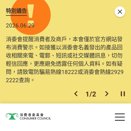
特別通告
關閉
2026.06.29
消委會提醒消費者及商戶，本會僅於官方網站發
布消費警示。如接獲以消委會名義發出的產品回
收相關來電、電郵、短訊或社交媒體訊息，切勿
輕信回應，更應避免透露任何個人資料。如有疑
問，請致電防騙易熱線18222或消委會熱線2929
2222查詢。
1
/
2
上一個
下一個
開
Skip to main content
目
消費者委員會