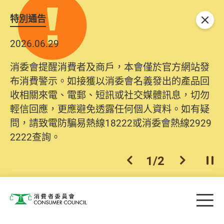
特別通告
關閉
2026.06.29
消委會提醒消費者及商戶，本會僅於官方網站發
布消費警示。如接獲以消委會名義發出的產品回
收相關來電、電郵、短訊或社交媒體訊息，切勿
輕信回應，更應避免透露任何個人資料。如有疑
問，請致電防騙易熱線18222或消委會熱線2929
2222查詢。
1
/
2
上一個
下一個
開
Skip to main content
目
消費者委員會