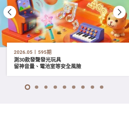
2026.05
595期
測30款發聲發光玩具
留神音量、電池室等安全風險
1
2
3
4
5
6
7
8
9