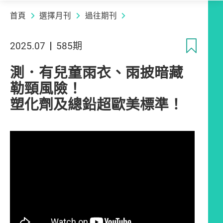
首頁
選擇月刊
過往期刊
收
2025.07
585期
測．有兒童雨衣、雨披暗藏
勒頸風險！
塑化劑及總鉛超歐美標準！