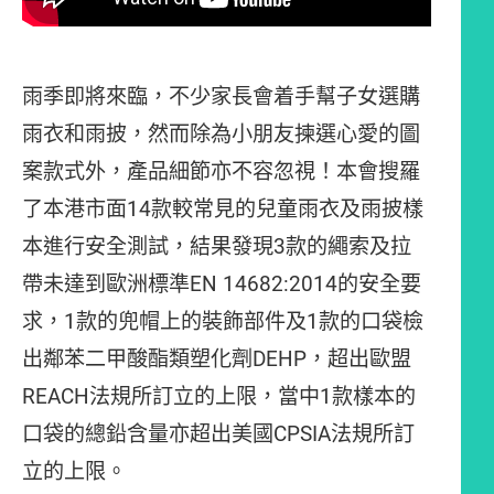
雨季即將來臨，不少家長會着手幫子女選購
雨衣和雨披，然而除為小朋友揀選心愛的圖
案款式外，產品細節亦不容忽視！本會搜羅
了本港市面14款較常見的兒童雨衣及雨披樣
本進行安全測試，結果發現3款的繩索及拉
帶未達到歐洲標準EN 14682:2014的安全要
求，1款的兜帽上的裝飾部件及1款的口袋檢
出鄰苯二甲酸酯類塑化劑DEHP，超出歐盟
REACH法規所訂立的上限，當中1款樣本的
口袋的總鉛含量亦超出美國CPSIA法規所訂
立的上限。