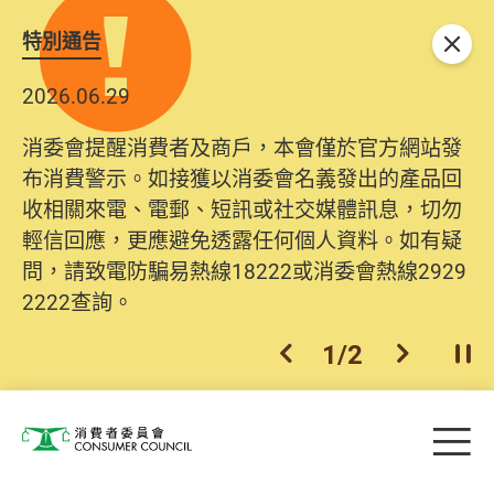
特別通告
關閉
2026.06.29
消委會提醒消費者及商戶，本會僅於官方網站發
布消費警示。如接獲以消委會名義發出的產品回
收相關來電、電郵、短訊或社交媒體訊息，切勿
輕信回應，更應避免透露任何個人資料。如有疑
問，請致電防騙易熱線18222或消委會熱線2929
2222查詢。
1
/
2
上一個
下一個
開
Skip to main content
目
消費者委員會