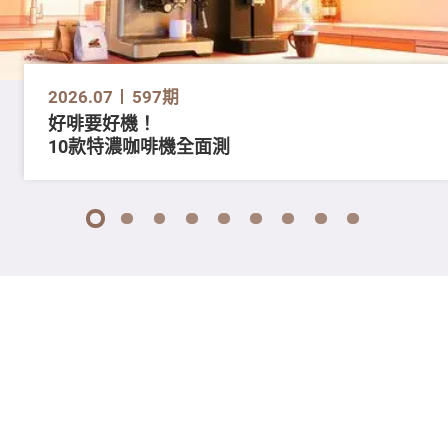
2026.07
597期
好啡要好機！
10款特濃咖啡機全面測
1
2
3
4
5
6
7
8
9