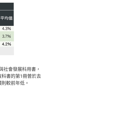
與社會發展科用書，
套教科書的第1冊曾於去
訂價則較前年低。