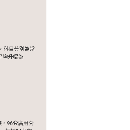
，科目分別為常
平均升幅為
裝。96套廣用套