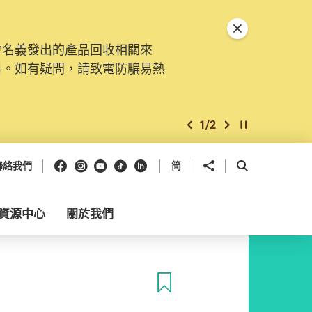
關閉特別通告
會名義發出的產品回收相關來
料。如有疑問，請致電防騙易熱
1
/
2
上一個
下一個
開始/暫停幻燈
Facebook
Instagram
Youtube
抖音
領英
分享到
開啟搜尋框
聯絡我們
简
資源中心
關於我們
收藏