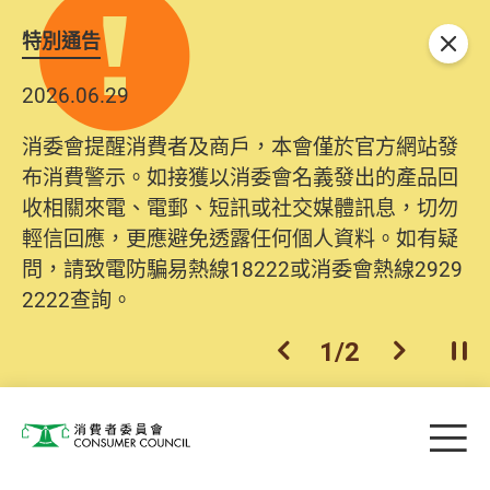
特別通告
關閉
2026.06.29
消委會提醒消費者及商戶，本會僅於官方網站發
布消費警示。如接獲以消委會名義發出的產品回
收相關來電、電郵、短訊或社交媒體訊息，切勿
輕信回應，更應避免透露任何個人資料。如有疑
問，請致電防騙易熱線18222或消委會熱線2929
2222查詢。
1
/
2
上一個
下一個
開
Skip to main content
目
消費者委員會